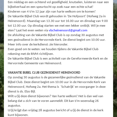
Een middag en een ochtend vol gezelligheid, knutselen, luisteren naar een
bijbelverhaal en een speurtocht op zoek naar een echte schat!
Kinderen van 4 t/m 12 jaar zijn van harte welkom om te komen!
De Vakantie Bijbel Club wordt gehouden in ‘De Hofpoort’ (Hofweg 2a in
Heinenoord). Maandag van 13.30 uur tot 16.00 uur en dinsdag van 9.00
tot 12.00 uur. Op dinsdag starten we met een lekker ontbijt. Wil je mee
eten? Laat het even weten via
vbcheinenoord@gmail.com
De afsluiting van de Vakantie Bijbel Club is op zondag 30 augustus met
een gezinsdienst in de Hervormde Kerk. De dienst begint om 10.00 uur.
Meer info over de kerkdienst: zie hieronder.
Even goed om te weten: we houden tijdens de Vakantie Bijbel Club
rekening met de RIVM richtlijnen.
De Vakantie Bijbel Club is een activiteit van de Gereformeerde Kerk en de
Hervormde Gemeente van Heinenoord.
VAKANTIE BIJBEL CLUB GEZINSDIENST HEINENOORD
Op zondag 30 augustus is de gezamenlijke gezinsdienst van de Vakantie
Bijbel Club. Deze dienst begint om 10.00 uur in de Hervormde Kerk van
Heinenoord, Hofweg 2a. Het thema is ‘Schatrijk’ en voorganger in deze
dienst is ds. Elzo Bijl.
Wilt u/jij deze dienst bijwonen? Van harte welkom! Het is dan wel van
belang dat u zich van te voren aanmeldt. Dit kan t/m woensdag 26
augustus.
U/jij krijgt dan vrijdag 28 augustus bericht of u/jij de dienst in de kerk
kunt bijwonen.