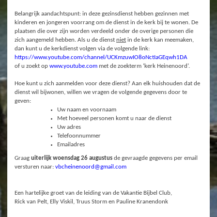
Belangrijk aandachtspunt: in deze gezinsdienst hebben gezinnen met
kinderen en jongeren voorrang om de dienst in de kerk bij te wonen. De
plaatsen die over zijn worden verdeeld onder de overige personen die
zich aangemeld hebben. Als u de dienst
niet
in de kerk kan meemaken,
dan kunt u de kerkdienst volgen via de volgende link:
https://www.youtube.com/channel/UCKmzuwIO8oNctIaGEqwh1DA
of u zoekt op
www.youtube.com
met de zoekterm ‘kerk Heinenoord’.
Hoe kunt u zich aanmelden voor deze dienst? Aan elk huishouden
dat de
dienst wil bijwonen, willen we vragen de volgende gegevens door te
geven:
Uw naam en voornaam
Met hoeveel personen komt u naar de dienst
Uw adres
Telefoonnummer
Emailadres
Graag
uiterlijk woensdag 26 augustus
de gevraagde gegevens per email
versturen naar:
vbcheinenoord@gmail.com
Een hartelijke groet van de leiding van de Vakantie Bijbel Club,
Rick van Pelt, Elly Viskil, Truus Storm en Pauline Kranendonk