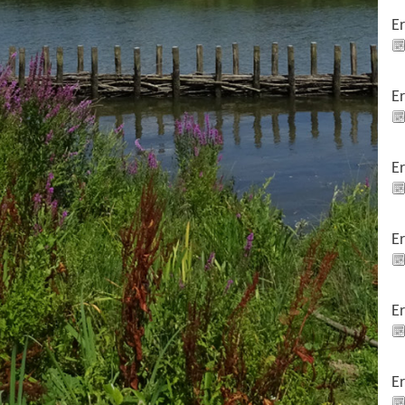
E
E
E
E
E
E