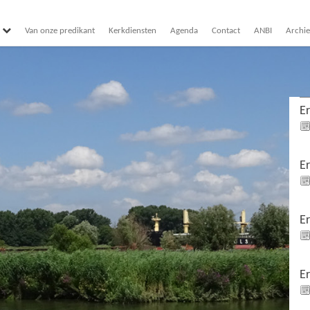
Van onze predikant
Kerkdiensten
Agenda
Contact
ANBI
Archie
E
E
E
E