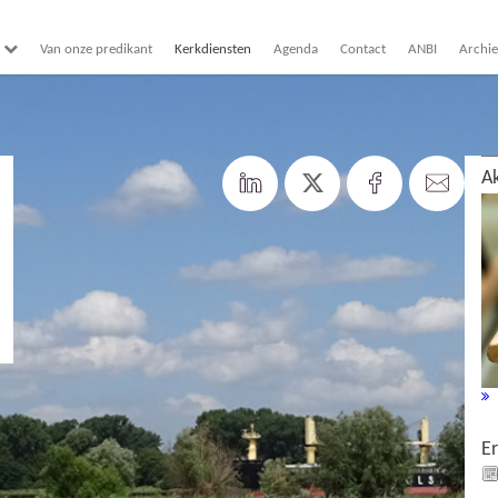
Van onze predikant
Kerkdiensten
Agenda
Contact
ANBI
Archie
Ak
E