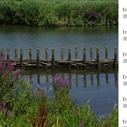
E
E
E
E
E
E