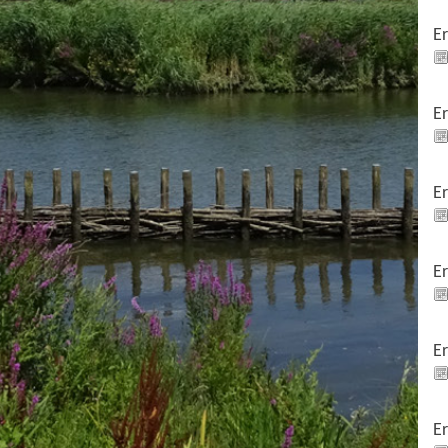
E
E
E
E
E
E