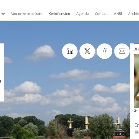
Van onze predikant
Kerkdiensten
Agenda
Contact
ANBI
Archie
Ak
l
E