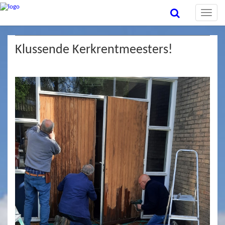
Toggle
naviga
Klussende Kerkrentmeesters!