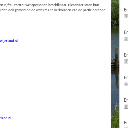
n vijftal vertrouwenspersonen beschikbaar. Hieronder staan hun
E
orden ook gemeld op de websites en kerkbladen van de participerende
E
ijerland.nl
E
E
E
land.nl
E