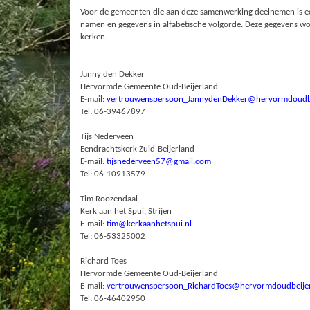
Voor de gemeenten die aan deze samenwerking deelnemen is ee
namen en gegevens in alfabetische volgorde. Deze gegevens w
kerken.
Janny den Dekker
Hervormde Gemeente Oud-Beijerland
E-mail:
vertrouwenspersoon_JannydenDekker@hervormdoudbe
Tel: 06-39467897
Tijs Nederveen
Eendrachtskerk Zuid-Beijerland
E-mail:
tijsnederveen57@gmail.com
Tel: 06-10913579
Tim Roozendaal
Kerk aan het Spui, Strijen
E-mail:
tim@kerkaanhetspui.nl
Tel: 06-53325002
Richard Toes
Hervormde Gemeente Oud-Beijerland
E-mail:
vertrouwenspersoon_RichardToes@hervormdoudbeijer
Tel: 06-46402950