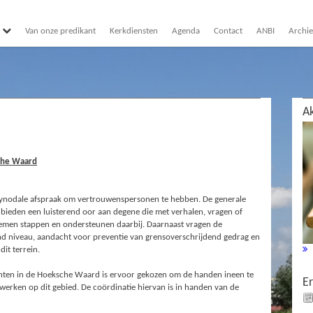
Van onze predikant
Kerkdiensten
Agenda
Contact
ANBI
Archie
Ak
che Waard
 synodale afspraak om vertrouwenspersonen te hebben. De generale
ieden een luisterend oor aan degene die met verhalen, vragen of
nemen stappen en ondersteunen daarbij. Daarnaast vragen de
nd niveau, aandacht voor preventie van grensoverschrijdend gedrag en
dit terrein.
nten in de Hoeksche Waard is ervoor gekozen om de handen ineen te
E
erken op dit gebied. De coördinatie hiervan is in handen van de